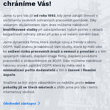
chráníme Vás!
Jsme tu pro Vás již
od roku 1992
, kdy jsme zahájili činnost v
sortimentu osobních ochranných pracovních pomůcek. Díky
získaným zkušenostem Vám dnes můžeme nabídnout
kvalifikované služby
při zabezpečování Vašich potřeb v oblasti
bezpečnosti ochrany zdraví při práci a ve Vašem volném čase.
Jsme dynamická firma, která sleduje vývoj a trendy v oboru
OOPP. Naší snahou je nabídnout Vám služby, které by měli vést
ke
snížení rizika pracovních úrazů a nemocí z povolání
a s tím
spojených nákladů, zlepšení image firmy, zlepšení povědomí
pracovníků o zodpovědnosti za BOZP. Dále můžeme nabídnout
takovou úroveň zajištění OOPP, která by měla vést k
minimalizaci počtu dodavatelů
a tím k
časové i finanční
úspoře
.
Snažíme se být svým zákazníkům co nejblíže, proto
máme
pobočky již ve třech městech
a zřídili jsme pro Vás i tento
internetový obchod.
Obchodní zástupci