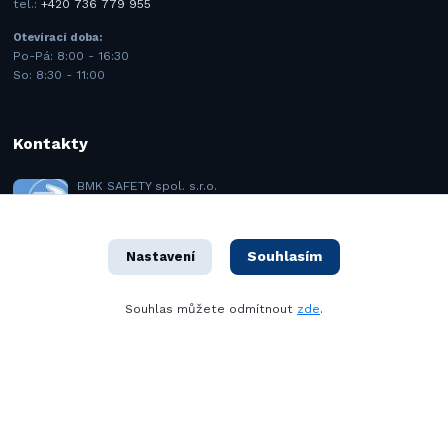
tel.:
+420 736 779 955
Otevírací doba:
Po-Pá: 8:00 - 16:30
So: 8:30 - 11:00
Kontakty
BMK SAFETY spol. s.r.o.
+420 731 443 977
(Po-Pá 8–16 hod.)
Souhlasím
Nastavení
info@bmk.cz
Souhlas můžete odmítnout
zde
.
1992–2021 © BMK SAFETY spol. s r.o. – Všechna práva vyhrazena. Design
od
OndrejDvorak.com