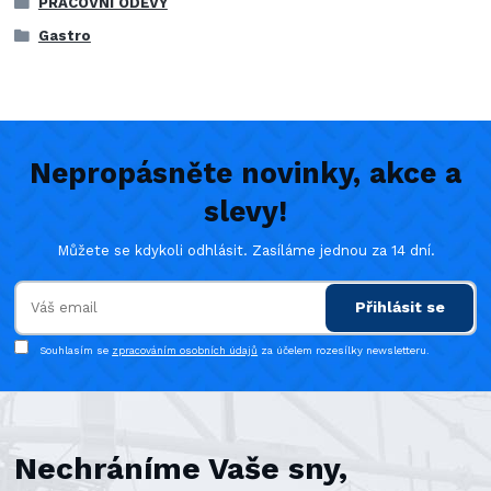
PRACOVNÍ ODĚVY
Gastro
Nepropásněte novinky, akce a
slevy!
Můžete se kdykoli odhlásit. Zasíláme jednou za 14 dní.
Přihlásit se
Souhlasím se
zpracováním osobních údajů
za účelem rozesílky newsletteru.
Nechráníme Vaše sny,