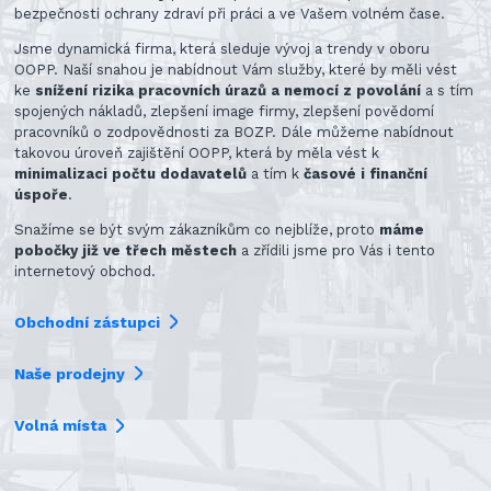
bezpečnosti ochrany zdraví při práci a ve Vašem volném čase.
Jsme dynamická firma, která sleduje vývoj a trendy v oboru
OOPP. Naší snahou je nabídnout Vám služby, které by měli vést
ke
snížení rizika pracovních úrazů a nemocí z povolání
a s tím
spojených nákladů, zlepšení image firmy, zlepšení povědomí
pracovníků o zodpovědnosti za BOZP. Dále můžeme nabídnout
takovou úroveň zajištění OOPP, která by měla vést k
minimalizaci počtu dodavatelů
a tím k
časové i finanční
úspoře
.
Snažíme se být svým zákazníkům co nejblíže, proto
máme
pobočky již ve třech městech
a zřídili jsme pro Vás i tento
internetový obchod.
Obchodní zástupci
Naše prodejny
Volná místa