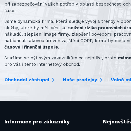
při zabezpečování Vašich potřeb v oblasti bezpečnosti och
čase.
Jsme dynamická firma, která sleduje vývoj a trendy v obo
služby, které by měli vést ke
snížení rizika pracovních úr
nákladů, zlepšení image firmy, zlepšení povědomí praco
nabídnout takovou úroveň zajištění OOPP, která by měla v
časové i finanční úspoře
.
Snažíme se být svým zákazníkům co nejblíže, proto
máme 
pro Vás i tento internetový obchod.
Obchodní zástupci
Naše prodejny
Volná m
Informace pro zákazníky
Nejnavštěv