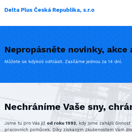
Delta Plus Česká Republika, s.r.o
Nepropásněte novinky, akce a
Můžete se kdykoli odhlásit. Zasíláme jednou za 14 dní.
Nechráníme Vaše sny, chrá
Jsme tu pro Vás již
od roku 1992
, kdy jsme zahájili činno
pracovních pomůcek. Díky získaným zkušenostem Vám d