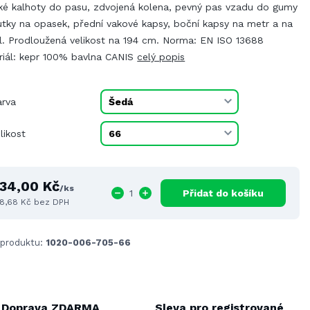
ké kalhoty do pasu, zdvojená kolena, pevný pas vzadu do gumy
utky na opasek, přední vakové kapsy, boční kapsy na metr a na
l. Prodloužená velikost na 194 cm. Norma: EN ISO 13688
riál: kepr 100% bavlna CANIS
celý popis
arva
likost
34,00 Kč
/
ks
Přidat do košíku
8,68 Kč
bez DPH
 produktu:
1020-006-705-66
Doprava ZDARMA
Sleva pro registrované