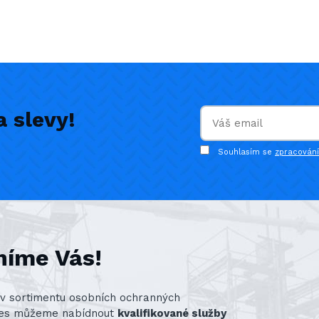
 slevy!
Souhlasím se
zpracován
níme Vás!
st v sortimentu osobních ochranných
nes můžeme nabídnout
kvalifikované služby