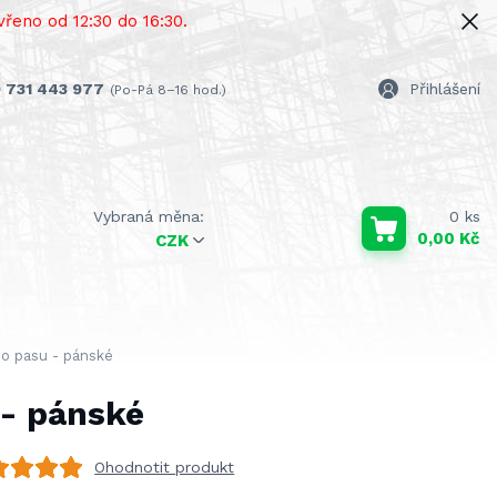
řeno od 12:30 do 16:30.
 731 443 977
Přihlášení
(Po-Pá 8–16 hod.)
0
ks
0,00 Kč
CZK
o pasu - pánské
 - pánské
Ohodnotit produkt