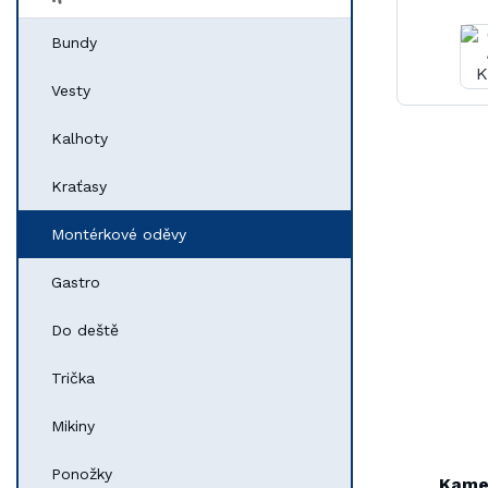
Bundy
Vesty
Kalhoty
Kraťasy
Montérkové oděvy
Gastro
Do deště
Trička
Mikiny
Ponožky
Kame