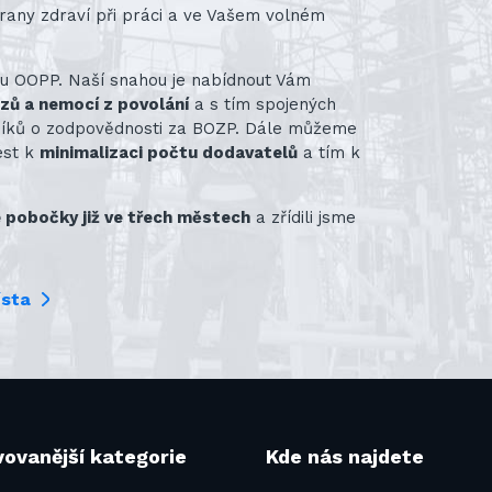
rany zdraví při práci a ve Vašem volném
ru OOPP. Naší snahou je nabídnout Vám
azů a nemocí z povolání
a s tím spojených
vníků o zodpovědnosti za BOZP. Dále můžeme
ést k
minimalizaci počtu dodavatelů
a tím k
pobočky již ve třech městech
a zřídili jsme
ísta
ovanější kategorie
Kde nás najdete