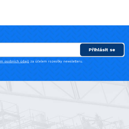
Přihlásit se
ím osobních údajů
za účelem rozesílky newsletteru.