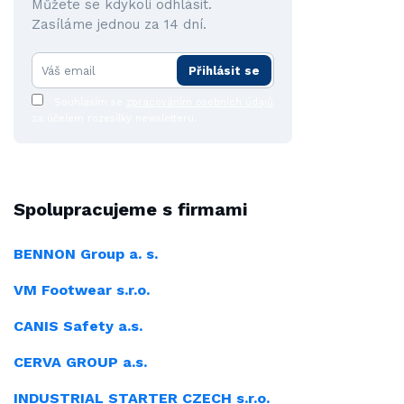
Můžete se kdykoli odhlásit.
Zasíláme jednou za 14 dní.
Přihlásit se
Souhlasím se
zpracováním osobních údajů
za účelem rozesílky newsletteru.
Spolupracujeme s firmami
BENNON Group a. s.
VM Footwear s.r.o.
CANIS Safety a.s.
CERVA GROUP a.s.
INDUSTRIAL
STARTER CZECH s.r.o.