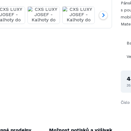
Páns
s po
mobi
Mate
B
Ve
4
35
Číslo
nné prodejny
Možnost potisků a výšivek