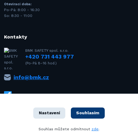
Otevírací doba:
Po-Pá: 8:00 - 16:30
So: 8:30 - 11:00
Kontakty
BMK SAFETY spol. s.r.o.
+420 731 443 977
(Po-Pá 8–16 hod.)
info@bmk.cz
Souhlasím
Nastavení
1992–2021 © BMK SAFETY spol. s r.o. – Všechna práva vyhrazena. Design
Souhlas můžete odmítnout
zde
.
od
OndrejDvorak.com