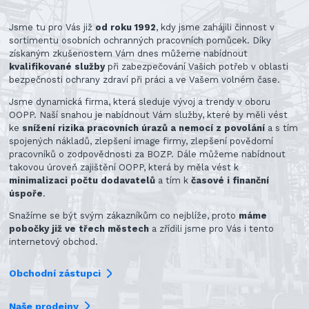
Jsme tu pro Vás již
od roku 1992
, kdy jsme zahájili činnost v
sortimentu osobních ochranných pracovních pomůcek. Díky
získaným zkušenostem Vám dnes můžeme nabídnout
kvalifikované služby
při zabezpečování Vašich potřeb v oblasti
bezpečnosti ochrany zdraví při práci a ve Vašem volném čase.
Jsme dynamická firma, která sleduje vývoj a trendy v oboru
OOPP. Naší snahou je nabídnout Vám služby, které by měli vést
ke
snížení rizika pracovních úrazů a nemocí z povolání
a s tím
spojených nákladů, zlepšení image firmy, zlepšení povědomí
pracovníků o zodpovědnosti za BOZP. Dále můžeme nabídnout
takovou úroveň zajištění OOPP, která by měla vést k
minimalizaci počtu dodavatelů
a tím k
časové i finanční
úspoře
.
Snažíme se být svým zákazníkům co nejblíže, proto
máme
pobočky již ve třech městech
a zřídili jsme pro Vás i tento
internetový obchod.
Obchodní zástupci
Naše prodejny