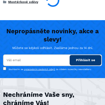
Montérkové oděvy
Nepropásněte novinky, akce a
slevy!
Můžete se kdykoli odhlásit. Zasíláme jednou za 14 dní.
Přihlásit se
Souhlasím se
zpracováním osobních údajů
za účelem rozesílky newsletteru.
Nechráníme Vaše sny,
chráníme Vás!