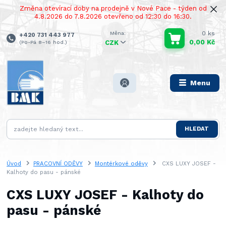
Změna otevírací doby na prodejně v Nové Pace - týden od
4.8.2026 do 7.8.2026 otevřeno od 12:30 do 16:30.
0
ks
+420 731 443 977
0,00 Kč
(Po-Pá 8–16 hod.)
CZK
Menu
HLEDAT
Úvod
PRACOVNÍ ODĚVY
Montérkové oděvy
CXS LUXY JOSEF -
Kalhoty do pasu - pánské
CXS LUXY JOSEF - Kalhoty do
pasu - pánské