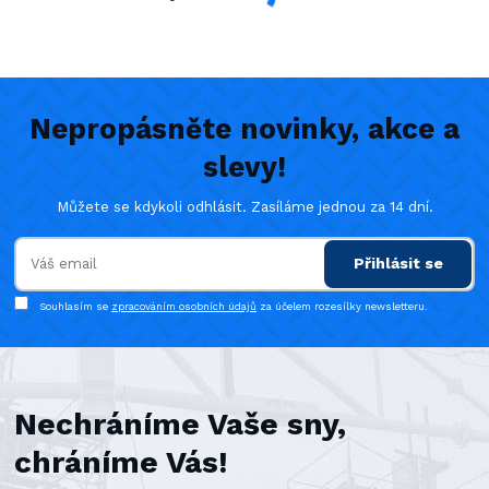
Nepropásněte novinky, akce a
slevy!
Můžete se kdykoli odhlásit. Zasíláme jednou za 14 dní.
Přihlásit se
Souhlasím se
zpracováním osobních údajů
za účelem rozesílky newsletteru.
Nechráníme Vaše sny,
chráníme Vás!