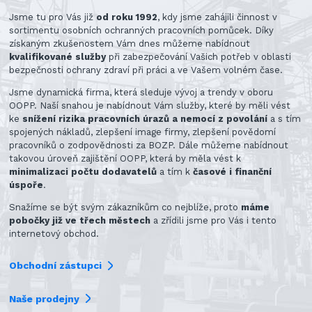
Jsme tu pro Vás již
od roku 1992
, kdy jsme zahájili činnost v
sortimentu osobních ochranných pracovních pomůcek. Díky
získaným zkušenostem Vám dnes můžeme nabídnout
kvalifikované služby
při zabezpečování Vašich potřeb v oblasti
bezpečnosti ochrany zdraví při práci a ve Vašem volném čase.
Jsme dynamická firma, která sleduje vývoj a trendy v oboru
OOPP. Naší snahou je nabídnout Vám služby, které by měli vést
ke
snížení rizika pracovních úrazů a nemocí z povolání
a s tím
spojených nákladů, zlepšení image firmy, zlepšení povědomí
pracovníků o zodpovědnosti za BOZP. Dále můžeme nabídnout
takovou úroveň zajištění OOPP, která by měla vést k
minimalizaci počtu dodavatelů
a tím k
časové i finanční
úspoře
.
Snažíme se být svým zákazníkům co nejblíže, proto
máme
pobočky již ve třech městech
a zřídili jsme pro Vás i tento
internetový obchod.
Obchodní zástupci
Naše prodejny