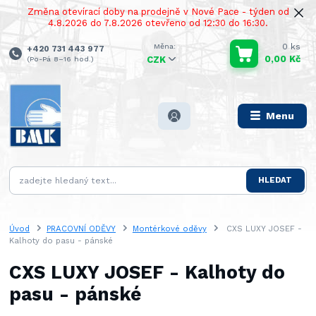
Změna otevírací doby na prodejně v Nové Pace - týden od
4.8.2026 do 7.8.2026 otevřeno od 12:30 do 16:30.
0
ks
+420 731 443 977
0,00 Kč
(Po-Pá 8–16 hod.)
CZK
Menu
HLEDAT
Úvod
PRACOVNÍ ODĚVY
Montérkové oděvy
CXS LUXY JOSEF -
Kalhoty do pasu - pánské
CXS LUXY JOSEF - Kalhoty do
pasu - pánské