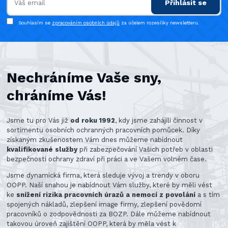
Přihlásit se
Souhlasím se
zpracováním osobních údajů
za účelem rozesílky newsletteru.
Nechráníme Vaše sny,
chráníme Vás!
Jsme tu pro Vás již
od roku 1992
, kdy jsme zahájili činnost v
sortimentu osobních ochranných pracovních pomůcek. Díky
získaným zkušenostem Vám dnes můžeme nabídnout
kvalifikované služby
při zabezpečování Vašich potřeb v oblasti
bezpečnosti ochrany zdraví při práci a ve Vašem volném čase.
Jsme dynamická firma, která sleduje vývoj a trendy v oboru
OOPP. Naší snahou je nabídnout Vám služby, které by měli vést
ke
snížení rizika pracovních úrazů a nemocí z povolání
a s tím
spojených nákladů, zlepšení image firmy, zlepšení povědomí
pracovníků o zodpovědnosti za BOZP. Dále můžeme nabídnout
takovou úroveň zajištění OOPP, která by měla vést k