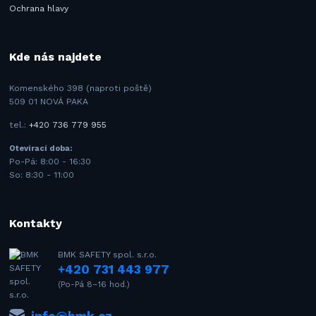
Ochrana hlavy
Kde nás najdete
Komenského 398 (naproti poště)
509 01 NOVÁ PAKA
tel.:
+420 736 779 955
Otevírací doba:
Po-Pá: 8:00 - 16:30
So: 8:30 - 11:00
Kontakty
BMK SAFETY spol. s.r.o.
+420 731 443 977
(Po-Pá 8–16 hod.)
info@bmk.cz