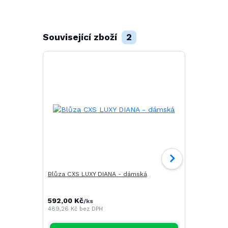
Související zboží
2
Blůza CXS LUXY DIANA - dámská
Zahradníky 
592,00 Kč
519,00 Kč
/
ks
/
489,26 Kč
bez DPH
428,93 Kč
be