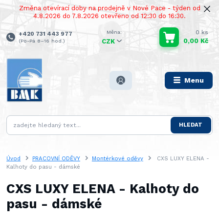
Změna otevírací doby na prodejně v Nové Pace - týden od
4.8.2026 do 7.8.2026 otevřeno od 12:30 do 16:30.
0
ks
+420 731 443 977
0,00 Kč
(Po-Pá 8–16 hod.)
CZK
Menu
HLEDAT
Úvod
PRACOVNÍ ODĚVY
Montérkové oděvy
CXS LUXY ELENA -
Kalhoty do pasu - dámské
CXS LUXY ELENA - Kalhoty do
pasu - dámské