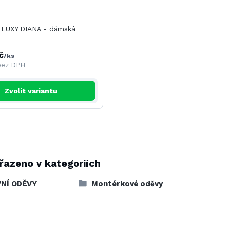
 LUXY DIANA - dámská
č
/
ks
bez DPH
Zvolit variantu
řazeno v kategoriích
NÍ ODĚVY
Montérkové oděvy