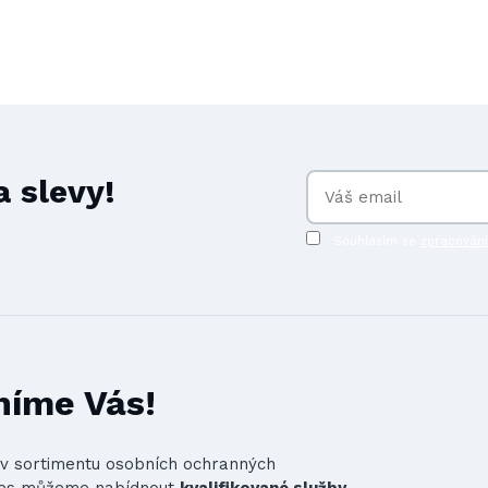
 slevy!
Souhlasím se
zpracován
níme Vás!
st v sortimentu osobních ochranných
nes můžeme nabídnout
kvalifikované služby