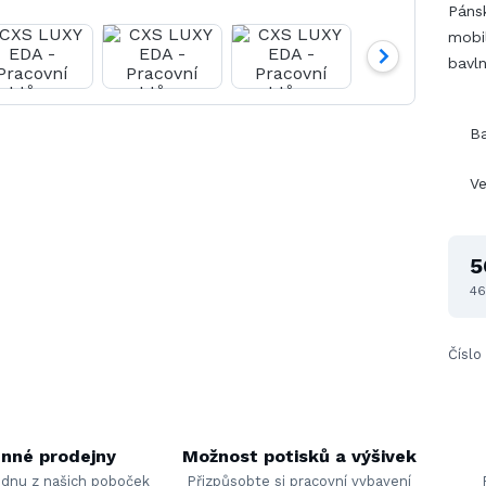
Páns
mobi
bavl
B
Ve
5
46
Číslo
nné prodejny
Možnost potisků a výšivek
ednu z našich poboček
Přizpůsobte si pracovní vybavení