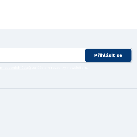
Přihlásit se
ím osobních údajů
za účelem rozesílky newsletteru.