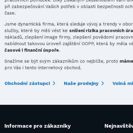
při zabezpečování Vašich potřeb v oblasti bezpečnosti och
čase.
Jsme dynamická firma, která sleduje vývoj a trendy v obo
služby, které by měli vést ke
snížení rizika pracovních úr
nákladů, zlepšení image firmy, zlepšení povědomí praco
nabídnout takovou úroveň zajištění OOPP, která by měla v
časové i finanční úspoře
.
Snažíme se být svým zákazníkům co nejblíže, proto
máme 
pro Vás i tento internetový obchod.
Obchodní zástupci
Naše prodejny
Volná m
Informace pro zákazníky
Nejnavštěv