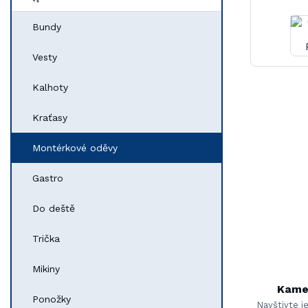
Bundy
Vesty
Kalhoty
Kraťasy
Montérkové oděvy
Gastro
Do deště
Trička
Mikiny
Kame
Ponožky
Navštivte j