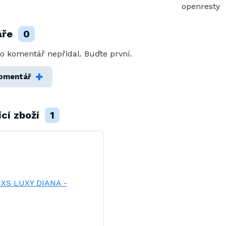
openresty
áře
0
o komentář nepřidal. Buďte první.
komentář
ící zboží
1