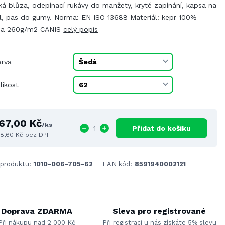
ká blůza, odepínací rukávy do manžety, kryté zapínání, kapsa na
l, pas do gumy. Norma: EN ISO 13688 Materiál: kepr 100%
na 260g/m2 CANIS
celý popis
arva
likost
67,00 Kč
/
ks
Přidat do košíku
8,60 Kč
bez DPH
 produktu:
1010-006-705-62
EAN kód:
8591940002121
Doprava ZDARMA
Sleva pro registrované
Při nákupu nad 2 000 Kč
Při registraci u nás získáte 5% slevu