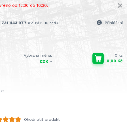
řeno od 12:30 do 16:30.
 731 443 977
Přihlášení
(Po-Pá 8–16 hod.)
0
ks
0,00 Kč
CZK
ůza
Ohodnotit produkt