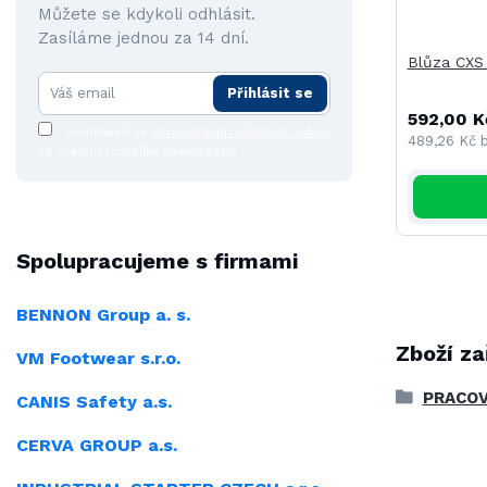
Můžete se kdykoli odhlásit.
Zasíláme jednou za 14 dní.
Blůza CXS
Přihlásit se
592,00 K
Souhlasím se
zpracováním osobních údajů
489,26 Kč
za účelem rozesílky newsletteru.
Spolupracujeme s firmami
BENNON Group a. s.
Zboží za
VM Footwear s.r.o.
PRACOV
CANIS Safety a.s.
CERVA GROUP a.s.