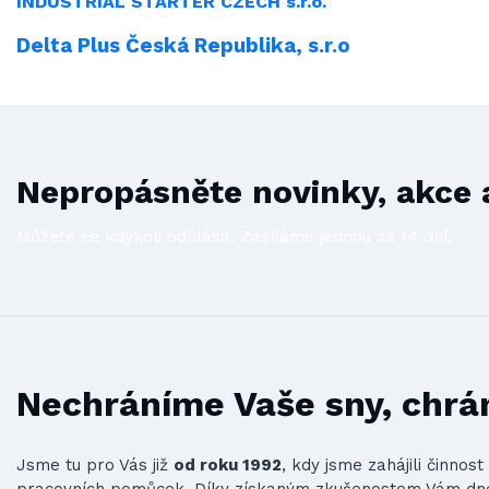
INDUSTRIAL
STARTER CZECH s.r.o.
Delta Plus Česká Republika, s.r.o
Nepropásněte novinky, akce a
Můžete se kdykoli odhlásit. Zasíláme jednou za 14 dní.
Nechráníme Vaše sny, chrá
Jsme tu pro Vás již
od roku 1992
, kdy jsme zahájili činno
pracovních pomůcek. Díky získaným zkušenostem Vám d