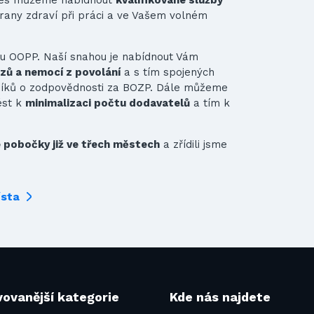
rany zdraví při práci a ve Vašem volném
ru OOPP. Naší snahou je nabídnout Vám
azů a nemocí z povolání
a s tím spojených
vníků o zodpovědnosti za BOZP. Dále můžeme
ést k
minimalizaci počtu dodavatelů
a tím k
pobočky již ve třech městech
a zřídili jsme
ísta
ovanější kategorie
Kde nás najdete