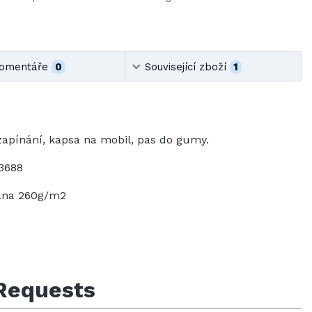
omentáře
0
Související zboží
1
zapínání, kapsa na mobil, pas do gumy.
3688
lna 260g/m2
Requests