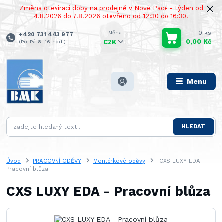
Změna otevírací doby na prodejně v Nové Pace - týden od
4.8.2026 do 7.8.2026 otevřeno od 12:30 do 16:30.
0
ks
+420 731 443 977
0,00 Kč
(Po-Pá 8–16 hod.)
CZK
Menu
HLEDAT
Úvod
PRACOVNÍ ODĚVY
Montérkové oděvy
CXS LUXY EDA -
Pracovní blůza
CXS LUXY EDA - Pracovní blůza