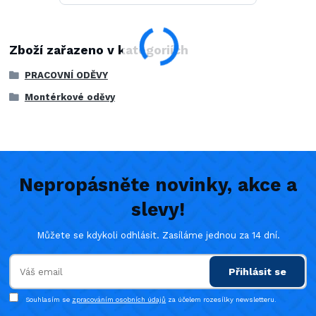
Zboží zařazeno v kategoriích
PRACOVNÍ ODĚVY
Montérkové oděvy
Nepropásněte novinky, akce a
slevy!
Můžete se kdykoli odhlásit. Zasíláme jednou za 14 dní.
Přihlásit se
Souhlasím se
zpracováním osobních údajů
za účelem rozesílky newsletteru.