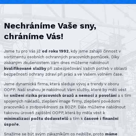
Nechráníme Vaše sny,
chráníme Vás!
Jsme tu pro Vás již
od roku 1992
, kdy jsme zahájili činnost v
sortimentu osobních ochranných pracovních pomůcek. Díky
získaným zkušenostem Vám dnes můžeme nabídnout
kvalifikované služby
při zabezpečování Vašich potřeb v oblasti
bezpečnosti ochrany zdraví při práci a ve Vašem volném čase.
Jsme dynamická firma, která sleduje vývoj a trendy v oboru
OOPP. Naší snahou je nabídnout Vám služby, které by měli vést
ke
snížení rizika pracovních úrazů a nemocí z povolání
a s tím
spojených nákladů, zlepšení image firmy, zlepšení povědomí
pracovníků o zodpovědnosti za BOZP. Dále můžeme nabídnout
takovou úroveň zajištění OOPP, která by měla vést k
minimalizaci počtu dodavatelů
a tím k
časové i finanční
úspoře
.
Snažíme se být svým zákazníkům co nejblíže, proto
máme