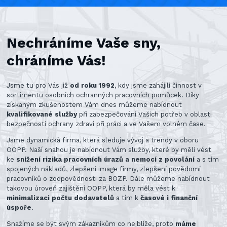
Nechráníme Vaše sny,
chráníme Vás!
Jsme tu pro Vás již
od roku 1992
, kdy jsme zahájili činnost v
sortimentu osobních ochranných pracovních pomůcek. Díky
získaným zkušenostem Vám dnes můžeme nabídnout
kvalifikované služby
při zabezpečování Vašich potřeb v oblasti
bezpečnosti ochrany zdraví při práci a ve Vašem volném čase.
Jsme dynamická firma, která sleduje vývoj a trendy v oboru
OOPP. Naší snahou je nabídnout Vám služby, které by měli vést
ke
snížení rizika pracovních úrazů a nemocí z povolání
a s tím
spojených nákladů, zlepšení image firmy, zlepšení povědomí
pracovníků o zodpovědnosti za BOZP. Dále můžeme nabídnout
takovou úroveň zajištění OOPP, která by měla vést k
minimalizaci počtu dodavatelů
a tím k
časové i finanční
úspoře
.
Snažíme se být svým zákazníkům co nejblíže, proto
máme