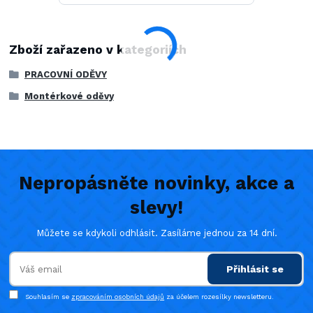
Zboží zařazeno v kategoriích
PRACOVNÍ ODĚVY
Montérkové oděvy
Nepropásněte novinky, akce a
slevy!
Můžete se kdykoli odhlásit. Zasíláme jednou za 14 dní.
Přihlásit se
Souhlasím se
zpracováním osobních údajů
za účelem rozesílky newsletteru.