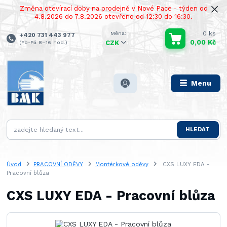
Změna otevírací doby na prodejně v Nové Pace - týden od
4.8.2026 do 7.8.2026 otevřeno od 12:30 do 16:30.
0
ks
+420 731 443 977
0,00 Kč
(Po-Pá 8–16 hod.)
CZK
Menu
HLEDAT
Úvod
PRACOVNÍ ODĚVY
Montérkové oděvy
CXS LUXY EDA -
Pracovní blůza
CXS LUXY EDA - Pracovní blůza