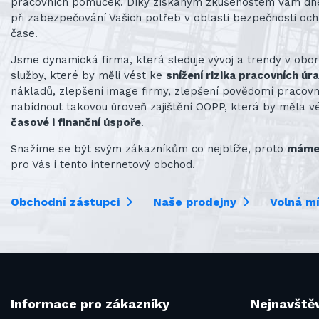
pracovních pomůcek. Díky získaným zkušenostem Vám d
při zabezpečování Vašich potřeb v oblasti bezpečnosti och
čase.
Jsme dynamická firma, která sleduje vývoj a trendy v obo
služby, které by měli vést ke
snížení rizika pracovních úr
nákladů, zlepšení image firmy, zlepšení povědomí praco
nabídnout takovou úroveň zajištění OOPP, která by měla v
časové i finanční úspoře
.
Snažíme se být svým zákazníkům co nejblíže, proto
máme 
pro Vás i tento internetový obchod.
Obchodní zástupci
Naše prodejny
Volná m
Informace pro zákazníky
Nejnavštěv