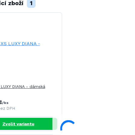
ící zboží
1
 LUXY DIANA - dámská
č
/
ks
bez DPH
Zvolit variantu