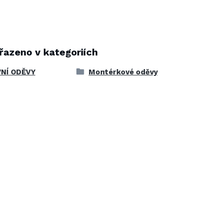
řazeno v kategoriích
NÍ ODĚVY
Montérkové oděvy