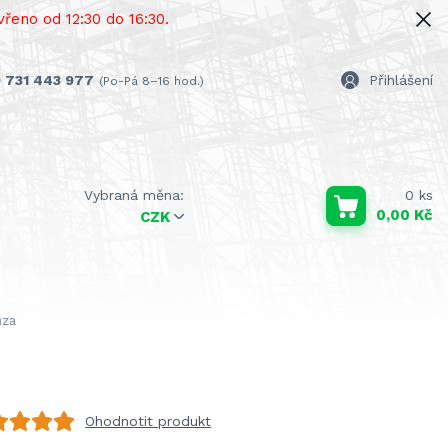
řeno od 12:30 do 16:30.
 731 443 977
Přihlášení
(Po-Pá 8–16 hod.)
0
ks
0,00 Kč
CZK
ůza
Ohodnotit produkt