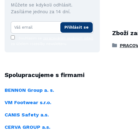
Můžete se kdykoli odhlásit.
Zasíláme jednou za 14 dní.
Přihlásit se
Zboží za
Souhlasím se
zpracováním osobních údajů
za účelem rozesílky newsletteru.
PRACOV
Spolupracujeme s firmami
BENNON Group a. s.
VM Footwear s.r.o.
CANIS Safety a.s.
CERVA GROUP a.s.