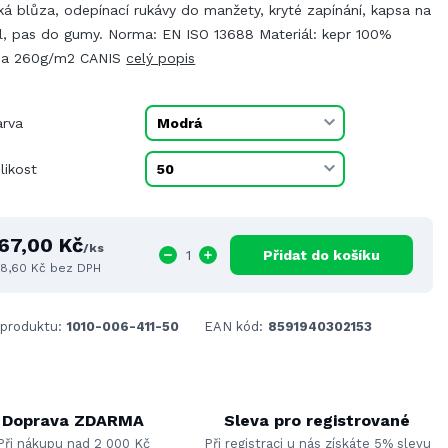
ká blůza, odepínací rukávy do manžety, kryté zapínání, kapsa na
l, pas do gumy. Norma: EN ISO 13688 Materiál: kepr 100%
na 260g/m2 CANIS
celý popis
arva
likost
67,00 Kč
/
ks
Přidat do košíku
8,60 Kč
bez DPH
 produktu:
1010-006-411-50
EAN kód:
8591940302153
Doprava ZDARMA
Sleva pro registrované
Při nákupu nad 2 000 Kč
Při registraci u nás získáte 5% slevu