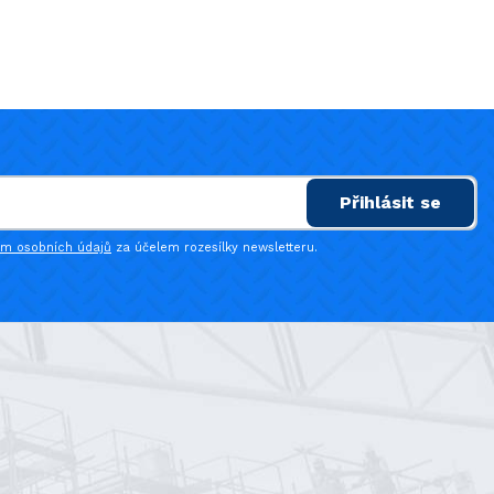
Přihlásit se
ím osobních údajů
za účelem rozesílky newsletteru.