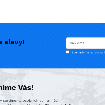
 slevy!
Souhlasím se
zpracován
níme Vás!
st v sortimentu osobních ochranných