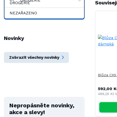
DROGERIE
Souvisej
NEZAŘAZENO
Novinky
Zobrazit všechny novinky
Blůza CXS
592,00 K
489,26 Kč
Nepropásněte novinky,
akce a slevy!