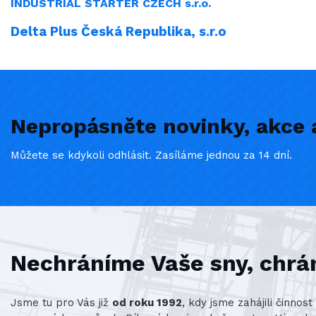
INDUSTRIAL
STARTER CZECH s.r.o.
Delta Plus Česká Republika, s.r.o
Nepropásněte novinky, akce a
Můžete se kdykoli odhlásit. Zasíláme jednou za 14 dní.
Nechráníme Vaše sny, chrá
Jsme tu pro Vás již
od roku 1992
, kdy jsme zahájili činno