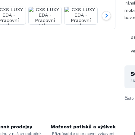
Páns
mobi
bavl
B
Ve
5
46
Číslo
nné prodejny
Možnost potisků a výšivek
ednu z našich poboček
Přizpůsobte si pracovní vybavení