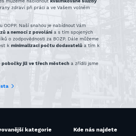
nes můžeme nabídnout
kvalifikované služby
rany zdraví při práci a ve Vašem volném
ru OOPP. Naší snahou je nabídnout Vám
azů a nemocí z povolání
a s tím spojených
vníků o zodpovědnosti za BOZP. Dále můžeme
ést k
minimalizaci počtu dodavatelů
a tím k
pobočky již ve třech městech
a zřídili jsme
ísta
ovanější kategorie
Kde nás najdete