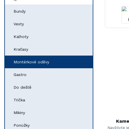
Bundy
Vesty
Kalhoty
Kraťasy
Montérkové oděvy
Gastro
Do deště
Trička
Mikiny
Kame
Ponožky
Navštivte j