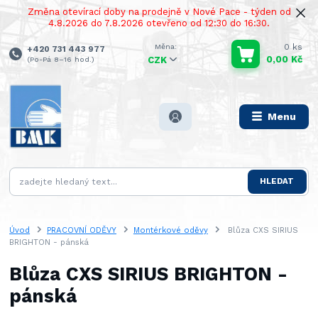
Změna otevírací doby na prodejně v Nové Pace - týden od
4.8.2026 do 7.8.2026 otevřeno od 12:30 do 16:30.
0
ks
+420 731 443 977
0,00 Kč
(Po-Pá 8–16 hod.)
CZK
Menu
HLEDAT
Úvod
PRACOVNÍ ODĚVY
Montérkové oděvy
Blůza CXS SIRIUS
BRIGHTON - pánská
Blůza CXS SIRIUS BRIGHTON -
pánská