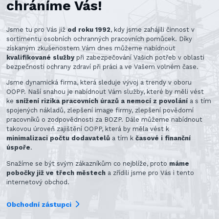
chráníme Vás!
Jsme tu pro Vás již
od roku 1992
, kdy jsme zahájili činnost v
sortimentu osobních ochranných pracovních pomůcek. Díky
získaným zkušenostem Vám dnes můžeme nabídnout
kvalifikované služby
při zabezpečování Vašich potřeb v oblasti
bezpečnosti ochrany zdraví při práci a ve Vašem volném čase.
Jsme dynamická firma, která sleduje vývoj a trendy v oboru
OOPP. Naší snahou je nabídnout Vám služby, které by měli vést
ke
snížení rizika pracovních úrazů a nemocí z povolání
a s tím
spojených nákladů, zlepšení image firmy, zlepšení povědomí
pracovníků o zodpovědnosti za BOZP. Dále můžeme nabídnout
takovou úroveň zajištění OOPP, která by měla vést k
minimalizaci počtu dodavatelů
a tím k
časové i finanční
úspoře
.
Snažíme se být svým zákazníkům co nejblíže, proto
máme
pobočky již ve třech městech
a zřídili jsme pro Vás i tento
internetový obchod.
Obchodní zástupci