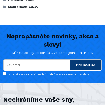
Montérkové oděvy
Nepropásněte novinky, akce a
slevy!
Můžete se kdykoli odhlásit. Zasíláme jednou za 14 dní.
Přihlásit se
Souhlasím se
zpracováním osobních údajů
za účelem rozesílky newsletteru.
Nechráníme Vaše sny,