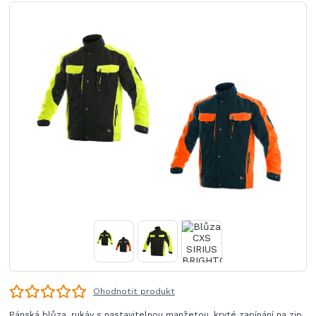
Ohodnotit produkt
Pánská blůza, rukáv s nastavitelnou manžetou, kryté zapínání na zip