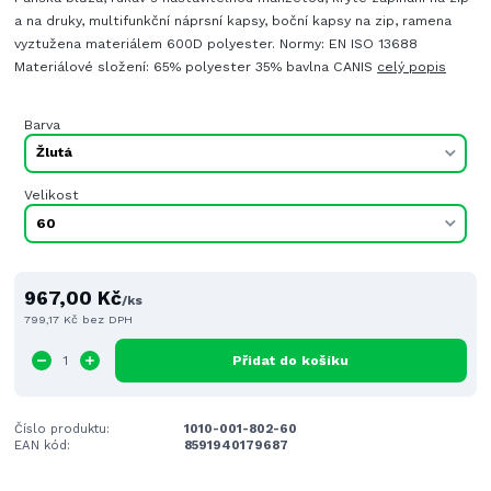
a na druky, multifunkční náprsní kapsy, boční kapsy na zip, ramena
vyztužena materiálem 600D polyester. Normy: EN ISO 13688
Materiálové složení: 65% polyester 35% bavlna CANIS
celý popis
Barva
Velikost
967,00 Kč
/
ks
799,17 Kč
bez DPH
Přidat do košíku
Číslo produktu:
1010-001-802-60
EAN kód:
8591940179687