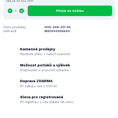
489,26 Kč
bez DPH
Přidat do košíku
Číslo produktu:
1010-008-411-50
EAN kód:
8591940065669
Kamenné prodejny
Navštivte jednu z našich poboček
Možnost potisků a výšivek
Přizpůsobte si pracovní vybavení
Doprava ZDARMA
Při nákupu nad 2 000 Kč
Sleva pro registrované
Při registraci u nás získáte 5% slevu