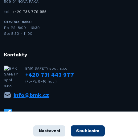
509 01 NOVÁ PAKA
tel.:
+420 736 779 955
Otevírací doba:
Po-Pá: 8:00 - 16:30
So: 8:30 - 11:00
Kontakty
BMK SAFETY spol. s.r.o.
+420 731 443 977
(Po-Pá 8–16 hod.)
info@bmk.cz
Souhlasím
Nastavení