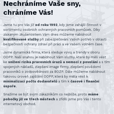
Nechráníme Vaše sny,
chráníme Vás!
Jsme tu pro Vás již
od roku 1992
, kdy jsme zahájili činnost v
sortimentu osobních ochranných pracovních pomůcek. Díky
získaným zkušenostem Vám dnes můžeme nabídnout
kvalifikované služby
při zabezpečování Vašich potřeb v oblasti
bezpečnosti ochrany zdraví při práci a ve Vašem volném čase.
Jsme dynamická firma, která sleduje vývoj a trendy v oboru
OOPP. Naší snahou je nabídnout Vám služby, které by měli vést
ke
snížení rizika pracovních úrazů a nemocí z povolání
a s tím
spojených nákladů, zlepšení image firmy, zlepšení povědomí
pracovníků o zodpovědnosti za BOZP. Dále můžeme nabídnout
takovou úroveň zajištění OOPP, která by měla vést k
minimalizaci počtu dodavatelů
a tím k
časové i finanční
úspoře
.
Snažíme se být svým zákazníkům co nejblíže, proto
máme
pobočky již ve třech městech
a zřídili jsme pro Vás i tento
internetový obchod.