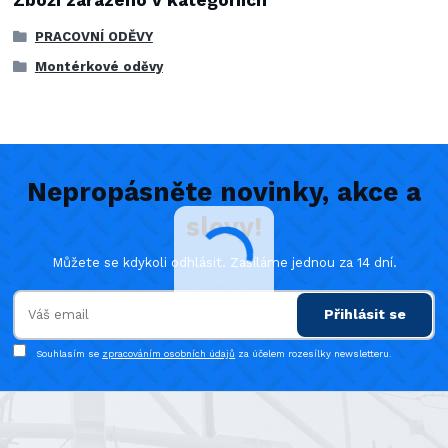
Zboží zařazeno v kategoriích
PRACOVNÍ ODĚVY
Montérkové oděvy
Nepropásněte novinky, akce a
slevy!
Můžete se kdykoli odhlásit. Zasíláme jednou za 14 dní.
Přihlásit se
Souhlasím se
zpracováním osobních údajů
za účelem rozesílky newsletteru.