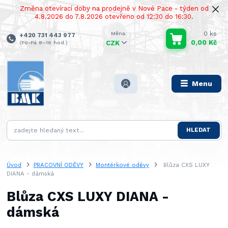
Změna otevírací doby na prodejně v Nové Pace - týden od
4.8.2026 do 7.8.2026 otevřeno od 12:30 do 16:30.
0
ks
+420 731 443 977
0,00 Kč
(Po-Pá 8–16 hod.)
CZK
Menu
HLEDAT
Úvod
PRACOVNÍ ODĚVY
Montérkové oděvy
Blůza CXS LUXY
DIANA - dámská
Blůza CXS LUXY DIANA -
dámská