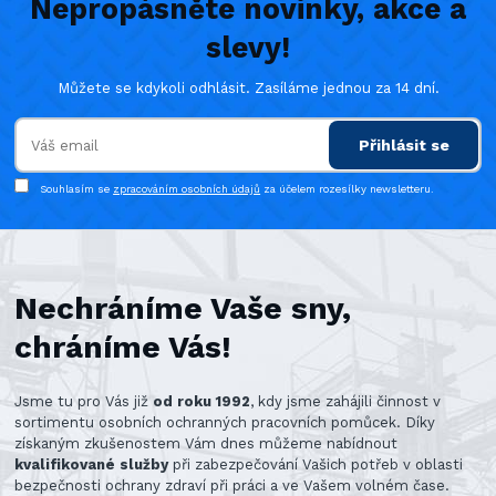
Nepropásněte novinky, akce a
slevy!
Můžete se kdykoli odhlásit. Zasíláme jednou za 14 dní.
Přihlásit se
Souhlasím se
zpracováním osobních údajů
za účelem rozesílky newsletteru.
Nechráníme Vaše sny,
chráníme Vás!
Jsme tu pro Vás již
od roku 1992
, kdy jsme zahájili činnost v
sortimentu osobních ochranných pracovních pomůcek. Díky
získaným zkušenostem Vám dnes můžeme nabídnout
kvalifikované služby
při zabezpečování Vašich potřeb v oblasti
bezpečnosti ochrany zdraví při práci a ve Vašem volném čase.