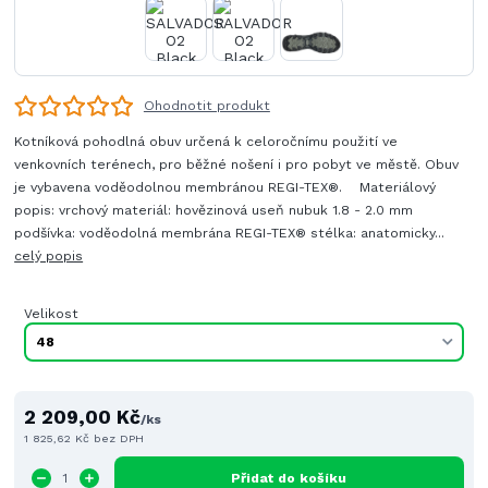
Ohodnotit produkt
Kotníková pohodlná obuv určená k celoročnímu použití ve
venkovních terénech, pro běžné nošení i pro pobyt ve městě. Obuv
je vybavena voděodolnou membránou REGI-TEX®. Materiálový
popis: vrchový materiál: hovězinová useň nubuk 1.8 - 2.0 mm
podšívka: voděodolná membrána REGI-TEX® stélka: anatomicky...
celý popis
Velikost
2 209,00 Kč
/
ks
1 825,62 Kč
bez DPH
Přidat do košíku