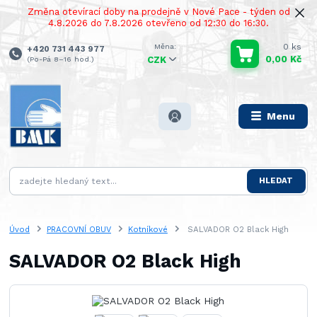
Změna otevírací doby na prodejně v Nové Pace - týden od
4.8.2026 do 7.8.2026 otevřeno od 12:30 do 16:30.
0
ks
+420 731 443 977
0,00 Kč
(Po-Pá 8–16 hod.)
CZK
Menu
HLEDAT
Úvod
PRACOVNÍ OBUV
Kotníkové
SALVADOR O2 Black High
SALVADOR O2 Black High