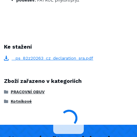
podešev:
PATROL phylon/pryž
Ke stažení
_ps_82z20263_cz_declaration_sra.pdf
Zboží zařazeno v kategoriích
PRACOVNÍ OBUV
Kotníkové