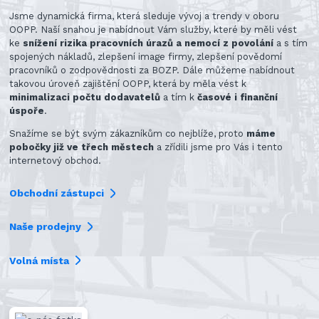
Jsme dynamická firma, která sleduje vývoj a trendy v oboru
OOPP. Naší snahou je nabídnout Vám služby, které by měli vést
ke
snížení rizika pracovních úrazů a nemocí z povolání
a s tím
spojených nákladů, zlepšení image firmy, zlepšení povědomí
pracovníků o zodpovědnosti za BOZP. Dále můžeme nabídnout
takovou úroveň zajištění OOPP, která by měla vést k
minimalizaci počtu dodavatelů
a tím k
časové i finanční
úspoře
.
Snažíme se být svým zákazníkům co nejblíže, proto
máme
pobočky již ve třech městech
a zřídili jsme pro Vás i tento
internetový obchod.
Obchodní zástupci
Naše prodejny
Volná místa