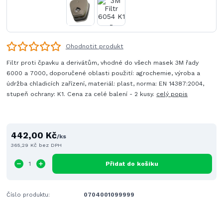
Ohodnotit produkt
Filtr proti čpavku a derivátům, vhodné do všech masek 3M řady
6000 a 7000, doporučené oblasti použití: agrochemie, výroba a
údržba chladicích zařízení, materiál: plast, norma: EN 14387:2004,
stupeň ochrany: K1. Cena za celé balení - 2 kusy.
celý popis
442,00 Kč
/
ks
365,29 Kč
bez DPH
Přidat do košíku
Číslo produktu:
0704001099999