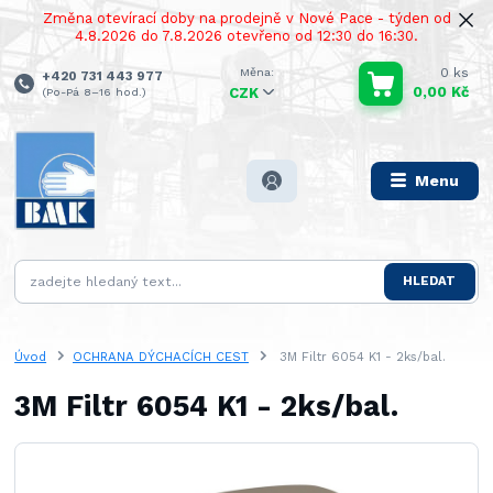
Změna otevírací doby na prodejně v Nové Pace - týden od
4.8.2026 do 7.8.2026 otevřeno od 12:30 do 16:30.
0
ks
+420 731 443 977
0,00 Kč
(Po-Pá 8–16 hod.)
CZK
Menu
HLEDAT
Úvod
OCHRANA DÝCHACÍCH CEST
3M Filtr 6054 K1 - 2ks/bal.
3M Filtr 6054 K1 - 2ks/bal.