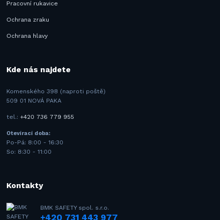
Pracovní rukavice
Ochrana zraku
Ochrana hlavy
Kde nás najdete
Komenského 398 (naproti poště)
509 01 NOVÁ PAKA
tel.:
+420 736 779 955
Otevírací doba:
Po-Pá: 8:00 - 16:30
So: 8:30 - 11:00
Kontakty
BMK SAFETY spol. s.r.o.
+420 731 443 977