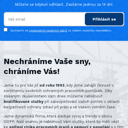
Můžete se kdykoli odhlásit. Zasíláme jednou za 14 dní.
Přihlásit se
Souhlasím se
zpracováním osobních údajů
za účelem rozesílky newsletteru.
Nechráníme Vaše sny,
chráníme Vás!
Jsme tu pro Vás již
od roku 1992
, kdy jsme zahájili činnost v
sortimentu osobních ochranných pracovních pomůcek. Díky
získaným zkušenostem Vám dnes můžeme nabídnout
kvalifikované služby
při zabezpečování Vašich potřeb v oblasti
bezpečnosti ochrany zdraví při práci a ve Vašem volném čase.
Jsme dynamická firma, která sleduje vývoj a trendy v oboru
OOPP. Naší snahou je nabídnout Vám služby, které by měli vést
ke
snížení rizika pracovních úrazů a nemocí z povolání
a s tím