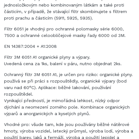
jednosložkovým nebo kombinovaným látkám a také proti
částicím, v případě, že stávající filtr skombinujete s filtrem
proti prachu a částicím (5911, 5925, 5935).
Filtr 6051 je vhodný pro ochranné polomasky série 6000,
7500 a ochranné celoobličejové masky řady 6000 od 3M.
EN 14387:2004 + A1:2008
Filtr 3M 6051 A1 organické plyny a výpary.
Uvedená cena za 1ks, balení v páru, nutno objednat 2ks.
Ochranný filtr 3M 6051 A1, je určen pro riziko: organické plyny.
používá se při práci s rozpouštědly, organické výpary (bod
varu nad 60°C). Aplikace: běžné lakování, používání
rozpouštědel.
Vynikající předností, je mimořádná lehkost, nízký odpor
dýchání a neomezení zorného pole. Kombinace organických
výparů a anorganických a kyselých plynů.
Vhodné pro: všude tam, kde jsou používány běžné nátěrové
hmoty, výroba vozidel, letecký průmysl, výroba lodí, výroba a
použití barev, laků a fermáží, výroba a použití lepidel a