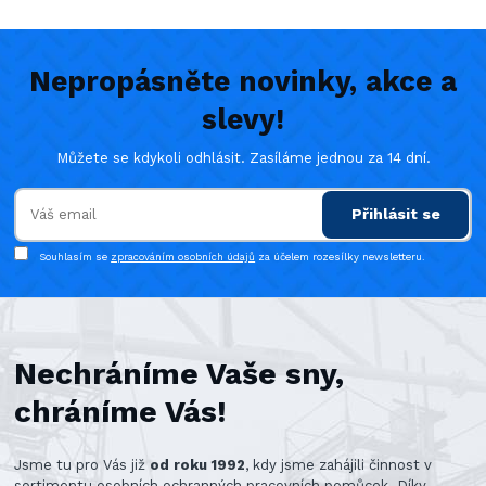
Nepropásněte novinky, akce a
slevy!
Můžete se kdykoli odhlásit. Zasíláme jednou za 14 dní.
Přihlásit se
Souhlasím se
zpracováním osobních údajů
za účelem rozesílky newsletteru.
Nechráníme Vaše sny,
chráníme Vás!
Jsme tu pro Vás již
od roku 1992
, kdy jsme zahájili činnost v
sortimentu osobních ochranných pracovních pomůcek. Díky