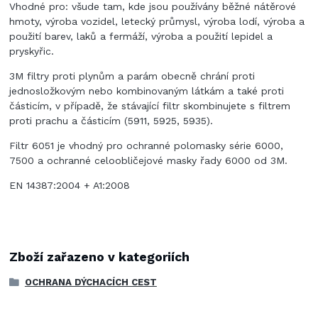
Vhodné pro: všude tam, kde jsou používány běžné nátěrové
hmoty, výroba vozidel, letecký průmysl, výroba lodí, výroba a
použití barev, laků a fermáží, výroba a použití lepidel a
pryskyřic.
3M filtry proti plynům a parám obecně chrání proti
jednosložkovým nebo kombinovaným látkám a také proti
částicím, v případě, že stávající filtr skombinujete s filtrem
proti prachu a částicím (5911, 5925, 5935).
Filtr 6051 je vhodný pro ochranné polomasky série 6000,
7500 a ochranné celoobličejové masky řady 6000 od 3M.
EN 14387:2004 + A1:2008
Zboží zařazeno v kategoriích
OCHRANA DÝCHACÍCH CEST