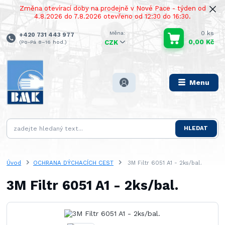
Změna otevírací doby na prodejně v Nové Pace - týden od
4.8.2026 do 7.8.2026 otevřeno od 12:30 do 16:30.
0
ks
+420 731 443 977
0,00 Kč
(Po-Pá 8–16 hod.)
CZK
Menu
HLEDAT
Úvod
OCHRANA DÝCHACÍCH CEST
3M Filtr 6051 A1 - 2ks/bal.
3M Filtr 6051 A1 - 2ks/bal.