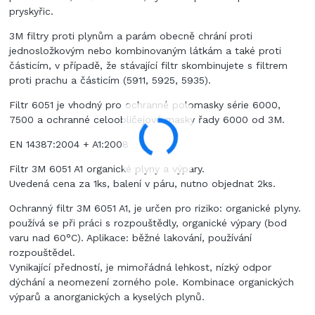
pryskyřic.
3M filtry proti plynům a parám obecně chrání proti
jednosložkovým nebo kombinovaným látkám a také proti
částicím, v případě, že stávající filtr skombinujete s filtrem
proti prachu a částicím (5911, 5925, 5935).
Filtr 6051 je vhodný pro ochranné polomasky série 6000,
7500 a ochranné celoobličejové masky řady 6000 od 3M.
EN 14387:2004 + A1:2008
Filtr 3M 6051 A1 organické plyny a výpary.
Uvedená cena za 1ks, balení v páru, nutno objednat 2ks.
Ochranný filtr 3M 6051 A1, je určen pro riziko: organické plyny.
používá se při práci s rozpouštědly, organické výpary (bod
varu nad 60°C). Aplikace: běžné lakování, používání
rozpouštědel.
Vynikající předností, je mimořádná lehkost, nízký odpor
dýchání a neomezení zorného pole. Kombinace organických
výparů a anorganických a kyselých plynů.