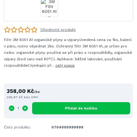
Ohodnotit produkt
Filtr 3M 6051 A1 organické plyny a výpary.Uvedená cena za 1ks, balení
v páru, nutno objednat 2ks. Ochranný filtr 3M 6051 A1, je určen pro
riziko: organické plyny. používá se při práci s rozpouštědly, organické
výpary (bod varu nad 60°C). Aplikace: běžné lakování, používání
rozpouštědel.Vynikající př...
celý popis
358,00 Kč
/
ks
295,87 Kč
bez DPH
Přidat do košíku
Číslo produktu:
0704000999999