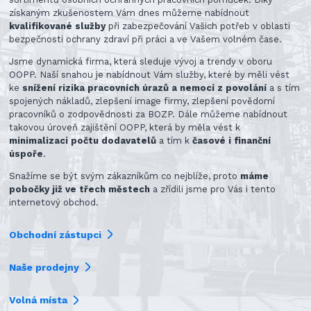
získaným zkušenostem Vám dnes můžeme nabídnout
kvalifikované služby
při zabezpečování Vašich potřeb v oblasti
bezpečnosti ochrany zdraví při práci a ve Vašem volném čase.
Jsme dynamická firma, která sleduje vývoj a trendy v oboru
OOPP. Naší snahou je nabídnout Vám služby, které by měli vést
ke
snížení rizika pracovních úrazů a nemocí z povolání
a s tím
spojených nákladů, zlepšení image firmy, zlepšení povědomí
pracovníků o zodpovědnosti za BOZP. Dále můžeme nabídnout
takovou úroveň zajištění OOPP, která by měla vést k
minimalizaci počtu dodavatelů
a tím k
časové i finanční
úspoře
.
Snažíme se být svým zákazníkům co nejblíže, proto
máme
pobočky již ve třech městech
a zřídili jsme pro Vás i tento
internetový obchod.
Obchodní zástupci
Naše prodejny
Volná místa