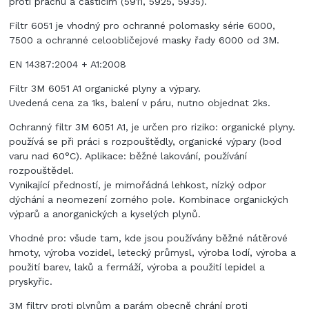
proti prachu a částicím (5911, 5925, 5935).
Filtr 6051 je vhodný pro ochranné polomasky série 6000,
7500 a ochranné celoobličejové masky řady 6000 od 3M.
EN 14387:2004 + A1:2008
Filtr 3M 6051 A1 organické plyny a výpary.
Uvedená cena za 1ks, balení v páru, nutno objednat 2ks.
Ochranný filtr 3M 6051 A1, je určen pro riziko: organické plyny.
používá se při práci s rozpouštědly, organické výpary (bod
varu nad 60°C). Aplikace: běžné lakování, používání
rozpouštědel.
Vynikající předností, je mimořádná lehkost, nízký odpor
dýchání a neomezení zorného pole. Kombinace organických
výparů a anorganických a kyselých plynů.
Vhodné pro: všude tam, kde jsou používány běžné nátěrové
hmoty, výroba vozidel, letecký průmysl, výroba lodí, výroba a
použití barev, laků a fermáží, výroba a použití lepidel a
pryskyřic.
3M filtry proti plynům a parám obecně chrání proti